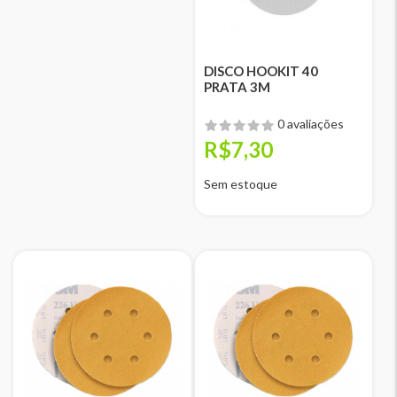
DISCO HOOKIT 40
PRATA 3M
0 avaliações
R$7,30
Sem estoque