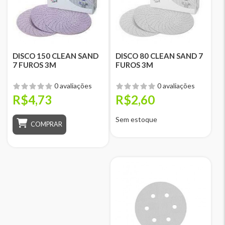
DISCO 150 CLEAN SAND
DISCO 80 CLEAN SAND 7
7 FUROS 3M
FUROS 3M
0 avaliações
0 avaliações
R$4,73
R$2,60
Sem estoque
COMPRAR