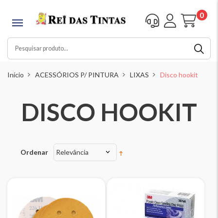
0
Início
ACESSÓRIOS P/ PINTURA
LIXAS
Disco hookit
DISCO HOOKIT
Ordenar
Relevância