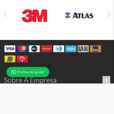
Precisa de ajuda?
Sobre A Empresa
Atendimento
Contato Matriz
Av. Anita Garibaldi, 1987 - Ahú