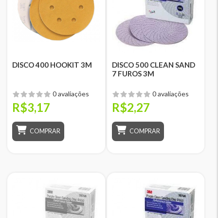
DISCO 400 HOOKIT 3M
DISCO 500 CLEAN SAND
7 FUROS 3M
0 avaliações
0 avaliações
R$3,17
R$2,27
COMPRAR
COMPRAR