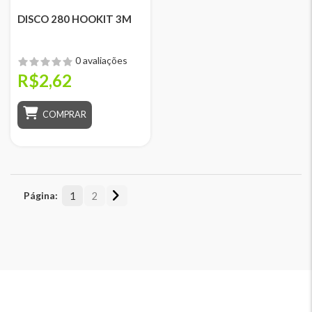
DISCO 280 HOOKIT 3M
0 avaliações
R$2,62
COMPRAR
Página:
1
2