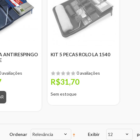
A ANTIRESPINGO
KIT 5 PECAS ROLO LA 1540
E
0 avaliações
0 avaliações
7
R$31,70
Sem estoque
AR
Ordenar
Relevância
Exibir
12
p