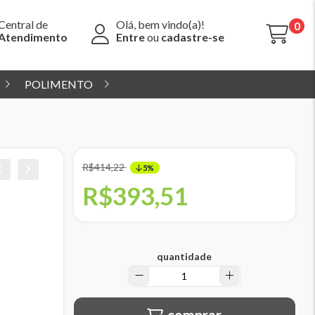
Central de
Olá, bem vindo(a)!
0
Atendimento
Entre
ou
cadastre-se
POLIMENTO
R$414,22
5%
R$393,51
quantidade