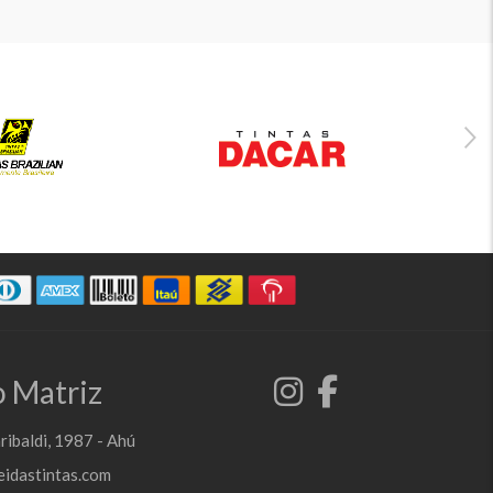
 Matriz
ribaldi, 1987 - Ahú
idastintas.com