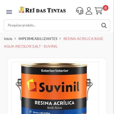
0
Início
IMPERMEABILIZANTES
RESINA ACRILICA BASE
AGUA INCOLOR 3,6LT - SUVINIL