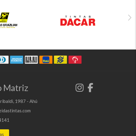
 Matriz
ribaldi, 1987 - Ahú
idastintas.com
4141
as