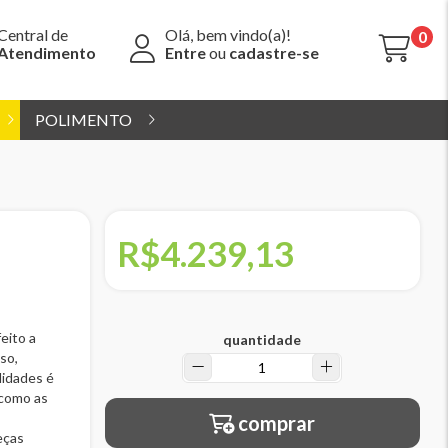
Central de
Olá, bem vindo(a)!
0
Atendimento
Entre
ou
cadastre-se
POLIMENTO
R$4.239,13
eito a
quantidade
so,
lidades é
 como as
comprar
eças