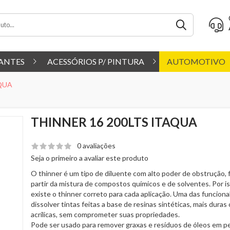
ANTES
ACESSÓRIOS P/ PINTURA
AUTOMOTIVO
AQUA
THINNER 16 200LTS ITAQUA
0 avaliações
Seja o primeiro a avaliar este produto
O thinner é um tipo de diluente com alto poder de obstrução, f
partir da mistura de compostos químicos e de solventes. Por is
existe o thinner correto para cada aplicação. Uma das funciona
dissolver tintas feitas a base de resinas sintéticas, mais duras
acrílicas, sem comprometer suas propriedades.
Pode ser usado para remover graxas e resíduos de óleos em p